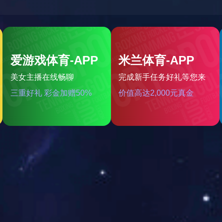
化工实验设备
金属探测仪器
便携式检测仪
水质生态环境
传感器
点式人体温度筛选仪
红外线人体温度筛
官方官网-星空（中国） ：GD71-TY2
星空app官方官网-星空（中国） ：GD