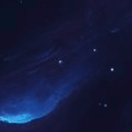
关系。旗下北信科远仪器网，已成为国内工业仪器仪
公司经营业务涉及水环境、大气环境、工业环境、食品
室设备等几大领域。我们致力于为客户提供仪器制造
运行服务，提供设备配套方案服务。公司自成立以来
大型的仓储基地及*的代理及销售体系业务发展迅速，
查看更多
科远仪器长期合作伙伴，我公司通过线上直销体系及
压缩了商品流通环节，走自主品牌化道路，极大降低
业仪器仪表专业供应商。在未来的发展中，北信科远
专业、创新的企业精神，以优质的产品...
RECOMMEND
推荐产品