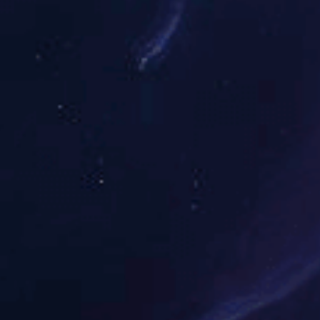
查看更多
低温专用人体测温仪
星空app官方官网-星空（中国） ：HG04- TM110
星空app官
查看更多