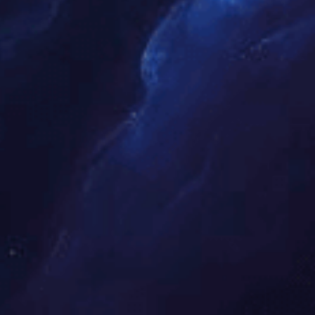
表行业有名的专业采购平台。
/土壤、生物技术、科研实验
、技术支持、销售、维护维修
SI
凭借专业的的技术服务团队、
201
相关企业、院校已成为北信
遍布全国的经销网络，极大地
了客户采购成本，成为业内工
仪器将继续坚持诚信、团队、