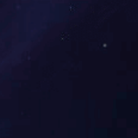
感器
空（中国） ：BX-S691
器微型五参数水质传感
水质传感器。传统的多
用1+1叠加集成式套件
携带、生产成本高。我
术，实现空间与时间的
水质检测仪
（中国） ：BX33-306B
质检测仪对于人们来